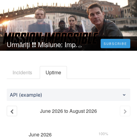
Urmăriți ❗❗️️ Misiune: Imposibilă - Răfuială mortală partea întâi [2023] Film Online Subtitrat in Română
SUBSCRIBE
Incidents
Uptime
API (example)
June
2026
to
August
2026
June
2026
100%